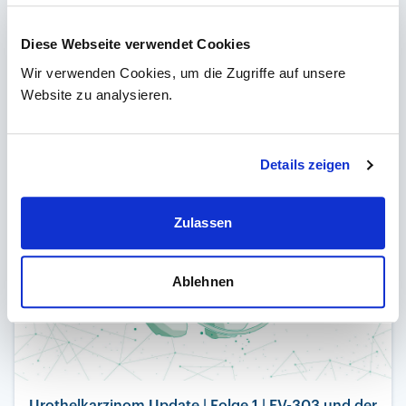
Disease Clearance als zukünftiges Therapieziel bei
Colitis ulcerosa
Diese Webseite verwendet Cookies
Dr.in Julia Wachter-Welzl et al.
Wir verwenden Cookies, um die Zugriffe auf unsere
Website zu analysieren.
1 Vortrag
00:25 Std.
0 DFP
Details zeigen
Zulassen
Ablehnen
Urothelkarzinom Update | Folge 1 | EV-303 und der