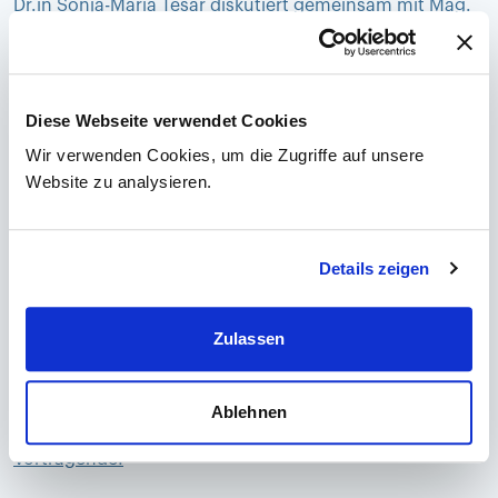
Dr.in Sonja-Maria Tesar diskutiert gemeinsam mit Mag.
pharm. Viktor Hafner praxisnah, wie die
Migräneversorgung entlang des Patientenpfads
optimiert werden kann – unter Berücksichtigung der
aktuellen DGN-Leitlinien.
Diese Webseite verwendet Cookies
Wir verwenden Cookies, um die Zugriffe auf unsere
Im Fokus stehen konkrete Versorgungssituationen aus
Website zu analysieren.
dem Apothekenalltag, die Schnittstelle zur
spezialisierten neurologischen Betreuung sowie
Strategien zur Vermeidung von Therapie-
Details zeigen
Verzögerungen und Medikamentenübergebrauch. Ziel
ist es, die Zusammenarbeit zwischen Apotheke und
Neurologie gezielt zu stärken und Patient:innen
Zulassen
frühzeitig in die richtige Versorgung zu führen.
Ablehnen
Vortragende: