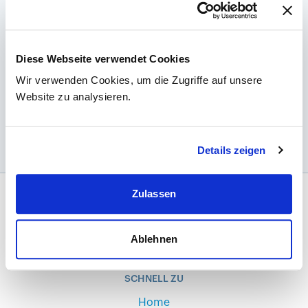
Urothelkarzinom Update | Folge 1 | EV-303 und der
Diese Webseite verwendet Cookies
Impact auf die Praxis
Wir verwenden Cookies, um die Zugriffe auf unsere
Dr.in Dora Niedersüß-Beke; Dr. Kilian Gust
Website zu analysieren.
1 Vortrag
00:17 Std.
0 DFP
Details zeigen
Zulassen
Ablehnen
Für Ärzte
Für Krankenhäuser
SCHNELL ZU
Home