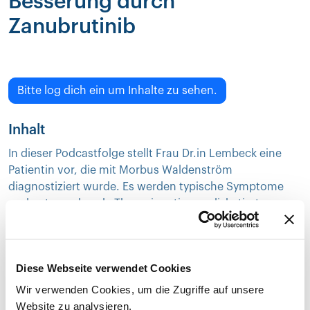
Besserung durch
Zanubrutinib
Bitte log dich ein um Inhalte zu sehen.
Inhalt
In dieser Podcastfolge stellt Frau Dr.in Lembeck eine
Patientin vor, die mit Morbus Waldenström
diagnostiziert wurde. Es werden typische Symptome
und entsprechende Therapieoptionen diskutiert.
Übersicht
1
00:21
0
Zur
Diese Webseite verwendet Cookies
Vortrag
Std.
DFP
Reihe
Wir verwenden Cookies, um die Zugriffe auf unsere
Website zu analysieren.