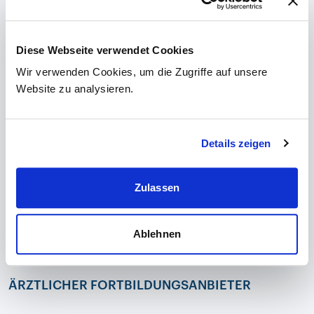
REFERENT:INNEN
Diese Webseite verwendet Cookies
Prim. Univ.-Prof. Dr. Harald Hofer
Wir verwenden Cookies, um die Zugriffe auf unsere
Dr. Niels-Christian Höllger
Website zu analysieren.
Univ.-Prof.in Priv.-Doz.in Dr.in Vanessa Stadlbauer-
Köllner
Univ. OÄ Priv.-Doz.in DDr.in Elisabeth Tatscher
Details zeigen
Priv.-Doz. Dr. Albert Friedrich Stättermayer
Dr.in Emina Halilbasic
Zulassen
LECTURE BOARD
Ablehnen
Dr. Daniel Hasibeder
Priv.-Doz.in Dr.in Karin Amrein, MSc.
ÄRZTLICHER FORTBILDUNGSANBIETER