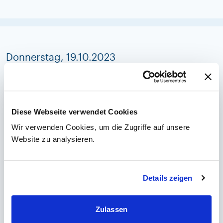
Donnerstag, 19.10.2023
Diese Webseite verwendet Cookies
Wir verwenden Cookies, um die Zugriffe auf unsere
Website zu analysieren.
Empagliflozin – all inclusive: Schutz bei
Typ-2-Diabetes, Herzinsuffizienz und CKD
Details zeigen
Prim. Univ.-Prof. Dr. Bernhard Ludvik
Abteilungsvorstand der 1. Medizinischen Abteilung mit
Diabetologie, Endokrinologie und Nephrologie der Klinik
Zulassen
Landstraße & Leiter des Karl Landsteiner Instituts für